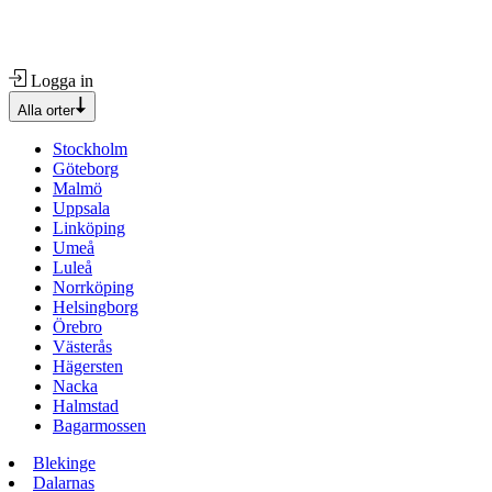
Logga in
Alla orter
Stockholm
Göteborg
Malmö
Uppsala
Linköping
Umeå
Luleå
Norrköping
Helsingborg
Örebro
Västerås
Hägersten
Nacka
Halmstad
Bagarmossen
Blekinge
Dalarnas