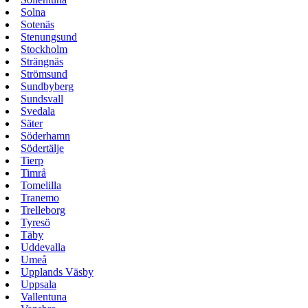
Solna
Sotenäs
Stenungsund
Stockholm
Strängnäs
Strömsund
Sundbyberg
Sundsvall
Svedala
Säter
Söderhamn
Södertälje
Tierp
Timrå
Tomelilla
Tranemo
Trelleborg
Tyresö
Täby
Uddevalla
Umeå
Upplands Väsby
Uppsala
Vallentuna