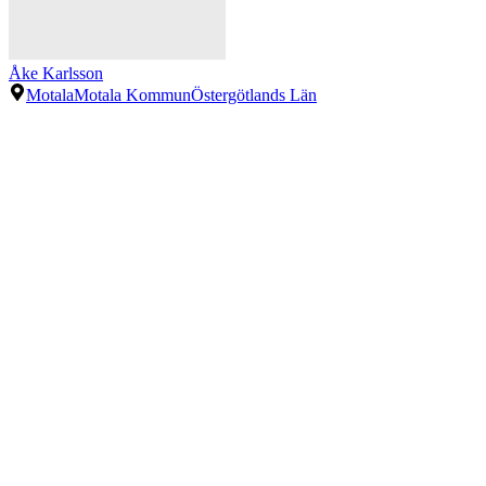
Åke Karlsson
Motala
Motala Kommun
Östergötlands Län