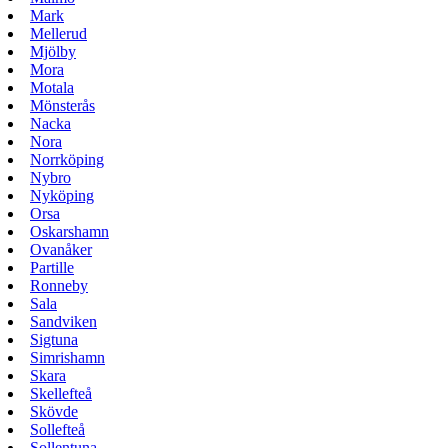
Mark
Mellerud
Mjölby
Mora
Motala
Mönsterås
Nacka
Nora
Norrköping
Nybro
Nyköping
Orsa
Oskarshamn
Ovanåker
Partille
Ronneby
Sala
Sandviken
Sigtuna
Simrishamn
Skara
Skellefteå
Skövde
Sollefteå
Sollentuna