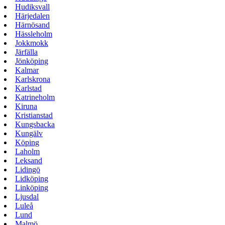
Hudiksvall
Härjedalen
Härnösand
Hässleholm
Jokkmokk
Järfälla
Jönköping
Kalmar
Karlskrona
Karlstad
Katrineholm
Kiruna
Kristianstad
Kungsbacka
Kungälv
Köping
Laholm
Leksand
Lidingö
Lidköping
Linköping
Ljusdal
Luleå
Lund
Malmö