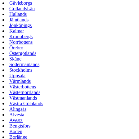
Gävleborgs
GotlandsLän
Hallands
Jämtlands
Jönköpings
Kalmar
Kronobergs
Norrbottens
Örebro
Östergötlands
Skåne
Södermanlands
Stockholms
Uppsala
Värmlands
Västerbottens
Västernorrlands
Västmanlands
Västra Götalands
Alingsås
Alvesta
Avesta
Bengtsfors
Boden
Borlänge