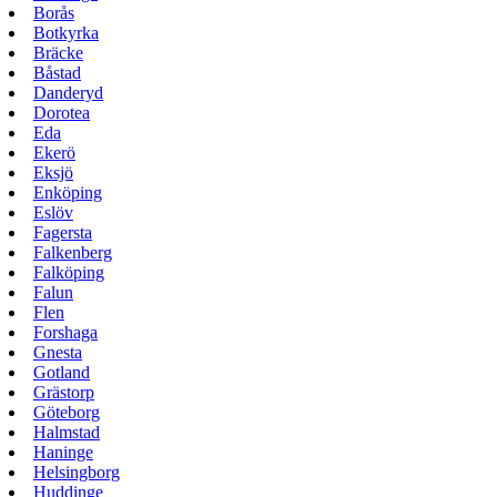
Borås
Botkyrka
Bräcke
Båstad
Danderyd
Dorotea
Eda
Ekerö
Eksjö
Enköping
Eslöv
Fagersta
Falkenberg
Falköping
Falun
Flen
Forshaga
Gnesta
Gotland
Grästorp
Göteborg
Halmstad
Haninge
Helsingborg
Huddinge