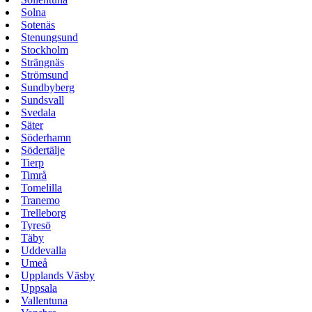
Solna
Sotenäs
Stenungsund
Stockholm
Strängnäs
Strömsund
Sundbyberg
Sundsvall
Svedala
Säter
Söderhamn
Södertälje
Tierp
Timrå
Tomelilla
Tranemo
Trelleborg
Tyresö
Täby
Uddevalla
Umeå
Upplands Väsby
Uppsala
Vallentuna