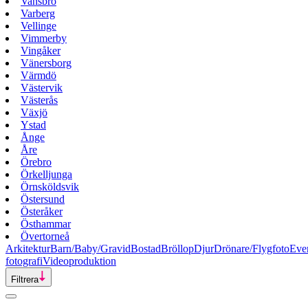
Vansbro
Varberg
Vellinge
Vimmerby
Vingåker
Vänersborg
Värmdö
Västervik
Västerås
Växjö
Ystad
Ånge
Åre
Örebro
Örkelljunga
Örnsköldsvik
Östersund
Österåker
Östhammar
Övertorneå
Arkitektur
Barn/Baby/Gravid
Bostad
Bröllop
Djur
Drönare/Flygfoto
Eve
fotografi
Videoproduktion
Filtrera