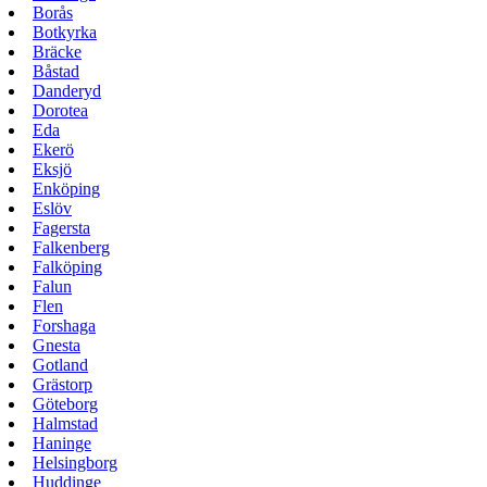
Borås
Botkyrka
Bräcke
Båstad
Danderyd
Dorotea
Eda
Ekerö
Eksjö
Enköping
Eslöv
Fagersta
Falkenberg
Falköping
Falun
Flen
Forshaga
Gnesta
Gotland
Grästorp
Göteborg
Halmstad
Haninge
Helsingborg
Huddinge