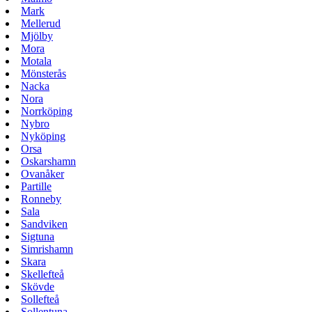
Mark
Mellerud
Mjölby
Mora
Motala
Mönsterås
Nacka
Nora
Norrköping
Nybro
Nyköping
Orsa
Oskarshamn
Ovanåker
Partille
Ronneby
Sala
Sandviken
Sigtuna
Simrishamn
Skara
Skellefteå
Skövde
Sollefteå
Sollentuna