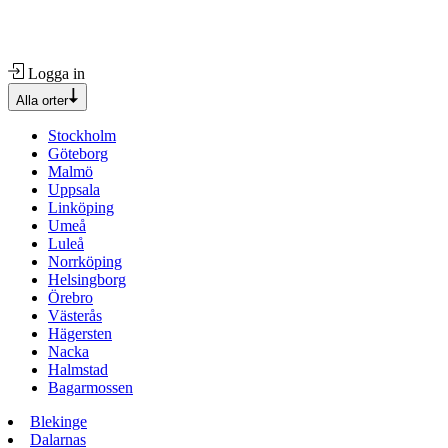
Logga in
Alla orter
Stockholm
Göteborg
Malmö
Uppsala
Linköping
Umeå
Luleå
Norrköping
Helsingborg
Örebro
Västerås
Hägersten
Nacka
Halmstad
Bagarmossen
Blekinge
Dalarnas