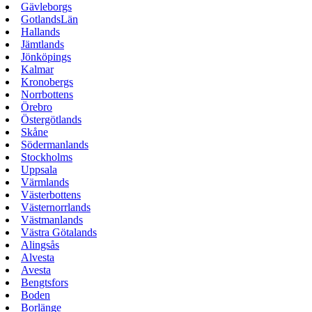
Gävleborgs
GotlandsLän
Hallands
Jämtlands
Jönköpings
Kalmar
Kronobergs
Norrbottens
Örebro
Östergötlands
Skåne
Södermanlands
Stockholms
Uppsala
Värmlands
Västerbottens
Västernorrlands
Västmanlands
Västra Götalands
Alingsås
Alvesta
Avesta
Bengtsfors
Boden
Borlänge