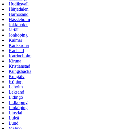
Hudiksvall
Härjedalen
Härnösand
Hässleholm
Jokkmokk
Järfälla
Jönköping
Kalmar
Karlskrona
Karlstad
Katrineholm
Kiruna
Kristianstad
Kungsbacka
Kungälv
Köping
Laholm
Leksand
Lidingö
Lidköping
Linköping
Ljusdal
Luleå
Lund
Malmö