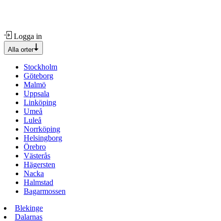
Logga in
Alla orter
Stockholm
Göteborg
Malmö
Uppsala
Linköping
Umeå
Luleå
Norrköping
Helsingborg
Örebro
Västerås
Hägersten
Nacka
Halmstad
Bagarmossen
Blekinge
Dalarnas