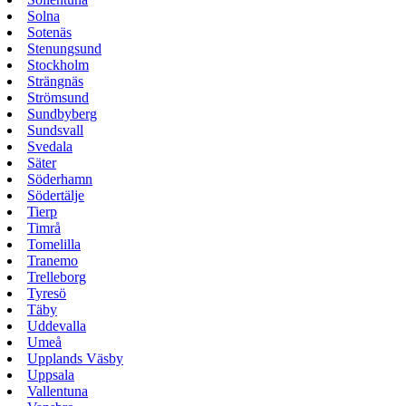
Solna
Sotenäs
Stenungsund
Stockholm
Strängnäs
Strömsund
Sundbyberg
Sundsvall
Svedala
Säter
Söderhamn
Södertälje
Tierp
Timrå
Tomelilla
Tranemo
Trelleborg
Tyresö
Täby
Uddevalla
Umeå
Upplands Väsby
Uppsala
Vallentuna