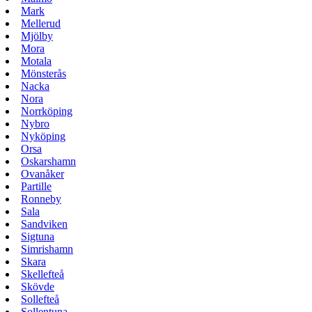
Mark
Mellerud
Mjölby
Mora
Motala
Mönsterås
Nacka
Nora
Norrköping
Nybro
Nyköping
Orsa
Oskarshamn
Ovanåker
Partille
Ronneby
Sala
Sandviken
Sigtuna
Simrishamn
Skara
Skellefteå
Skövde
Sollefteå
Sollentuna