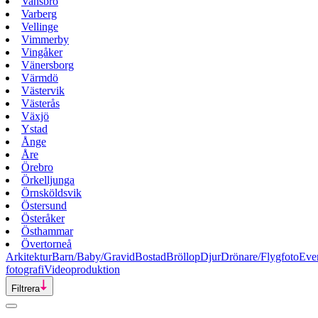
Vansbro
Varberg
Vellinge
Vimmerby
Vingåker
Vänersborg
Värmdö
Västervik
Västerås
Växjö
Ystad
Ånge
Åre
Örebro
Örkelljunga
Örnsköldsvik
Östersund
Österåker
Östhammar
Övertorneå
Arkitektur
Barn/Baby/Gravid
Bostad
Bröllop
Djur
Drönare/Flygfoto
Eve
fotografi
Videoproduktion
Filtrera