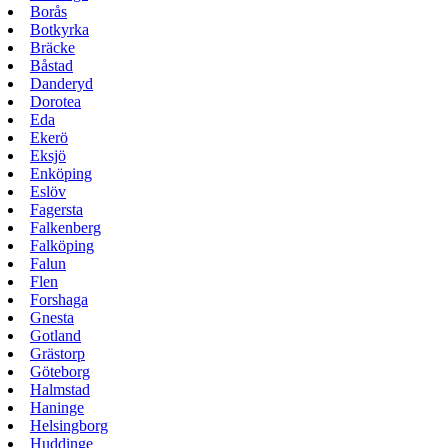
Borås
Botkyrka
Bräcke
Båstad
Danderyd
Dorotea
Eda
Ekerö
Eksjö
Enköping
Eslöv
Fagersta
Falkenberg
Falköping
Falun
Flen
Forshaga
Gnesta
Gotland
Grästorp
Göteborg
Halmstad
Haninge
Helsingborg
Huddinge