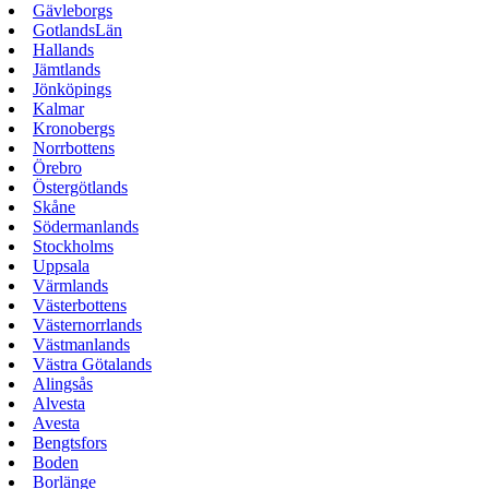
Gävleborgs
GotlandsLän
Hallands
Jämtlands
Jönköpings
Kalmar
Kronobergs
Norrbottens
Örebro
Östergötlands
Skåne
Södermanlands
Stockholms
Uppsala
Värmlands
Västerbottens
Västernorrlands
Västmanlands
Västra Götalands
Alingsås
Alvesta
Avesta
Bengtsfors
Boden
Borlänge