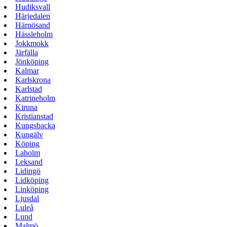
Hudiksvall
Härjedalen
Härnösand
Hässleholm
Jokkmokk
Järfälla
Jönköping
Kalmar
Karlskrona
Karlstad
Katrineholm
Kiruna
Kristianstad
Kungsbacka
Kungälv
Köping
Laholm
Leksand
Lidingö
Lidköping
Linköping
Ljusdal
Luleå
Lund
Malmö