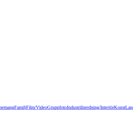
nemang
Familj
Film/Video
Gruppfoto
Industri
Inredning/Interiör
Konst
Lan