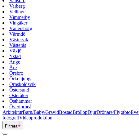
Vansbro
Varberg
Vellinge
Vimmerby
Vingåker
Vänersborg
Värmdö
Västervik
Västerås
Växjö
Ystad
Ånge
Åre
Örebro
Örkelljunga
Örnsköldsvik
Östersund
Österåker
Östhammar
Övertorneå
Arkitektur
Barn/Baby/Gravid
Bostad
Bröllop
Djur
Drönare/Flygfoto
Eve
fotografi
Videoproduktion
Filtrera