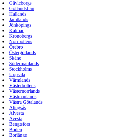
Gävleborgs
GotlandsLän
Hallands
Jämtlands
Jönköpings
Kalmar
Kronobergs
Norrbottens
Örebro
Östergötlands
Skåne
Södermanlands
Stockholms
Uppsala
Värmlands
Västerbottens
Västernorrlands
Västmanlands
Västra Götalands
Alingsås
Alvesta
Avesta
Bengtsfors
Boden
Borlänge