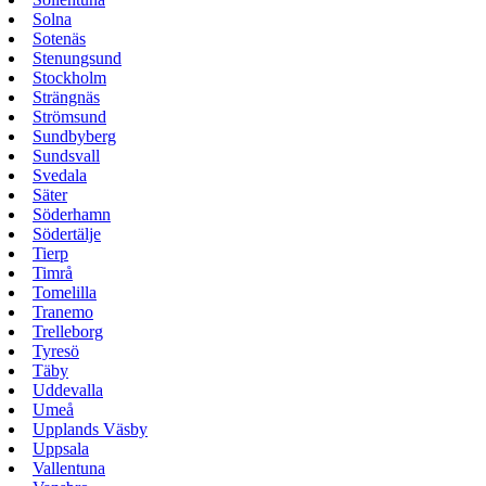
Solna
Sotenäs
Stenungsund
Stockholm
Strängnäs
Strömsund
Sundbyberg
Sundsvall
Svedala
Säter
Söderhamn
Södertälje
Tierp
Timrå
Tomelilla
Tranemo
Trelleborg
Tyresö
Täby
Uddevalla
Umeå
Upplands Väsby
Uppsala
Vallentuna