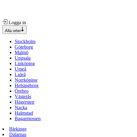
Logga in
Alla orter
Stockholm
Göteborg
Malmö
Uppsala
Linköping
Umeå
Luleå
Norrköping
Helsingborg
Örebro
Västerås
Hägersten
Nacka
Halmstad
Bagarmossen
Blekinge
Dalarnas