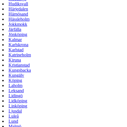
Hudiksvall
Härjedalen
Härnösand
Hässleholm
Jokkmokk
Järfälla
Jönköping
Kalmar
Karlskrona
Karlstad
Katrineholm
Kiruna
Kristianstad
Kungsbacka
Kungälv
Köping
Laholm
Leksand
Lidingö
Lidköping
Linköping
Ljusdal
Luleå
Lund
Malmö