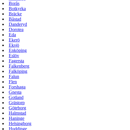
Borås
Botkyrka
Bräcke
Båstad
Danderyd
Dorotea
Eda
Ekerö
Eksjö
Enköping
Eslöv
Fagersta
Falkenberg
Falköping
Falun
Flen
Forshaga
Gnesta
Gotland
Grästorp
Göteborg
Halmstad
Haninge
Helsingborg
Huddinge