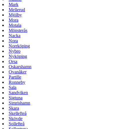
Mark
Mellerud
Mjölby
Mora
Motala
Mönsterås
Nacka
Nora
Norrköping
Nybro
Nyköping
Orsa
Oskarshamn
Ovanåker
Partille
Ronneby
Sala
Sandviken
Sigtuna
Simrishamn
Skara
Skellefteå
Skövde
Sollefteå
Sollentuna