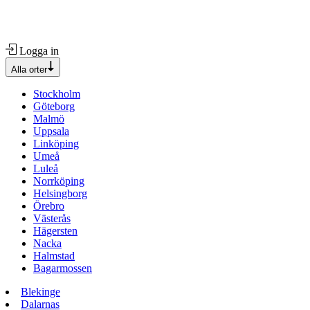
Logga in
Alla orter
Stockholm
Göteborg
Malmö
Uppsala
Linköping
Umeå
Luleå
Norrköping
Helsingborg
Örebro
Västerås
Hägersten
Nacka
Halmstad
Bagarmossen
Blekinge
Dalarnas