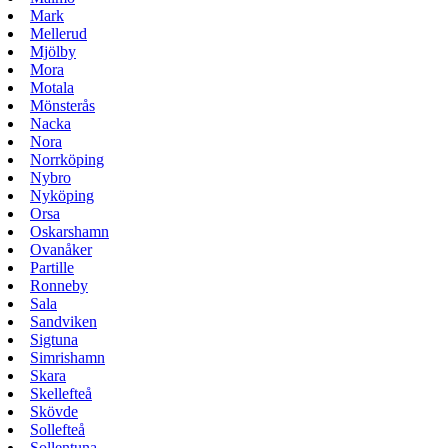
Mark
Mellerud
Mjölby
Mora
Motala
Mönsterås
Nacka
Nora
Norrköping
Nybro
Nyköping
Orsa
Oskarshamn
Ovanåker
Partille
Ronneby
Sala
Sandviken
Sigtuna
Simrishamn
Skara
Skellefteå
Skövde
Sollefteå
Sollentuna