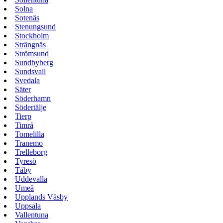
Solna
Sotenäs
Stenungsund
Stockholm
Strängnäs
Strömsund
Sundbyberg
Sundsvall
Svedala
Säter
Söderhamn
Södertälje
Tierp
Timrå
Tomelilla
Tranemo
Trelleborg
Tyresö
Täby
Uddevalla
Umeå
Upplands Väsby
Uppsala
Vallentuna