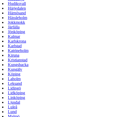
Hudiksvall
Härjedalen
Härnösand
Hässleholm
Jokkmokk
Järfälla
Jönköping
Kalmar
Karlskrona
Karlstad
Katrineholm
Kiruna
Kristianstad
Kungsbacka
Kungälv
Köping
Laholm
Leksand
Lidingö
Lidköping
Linköping
Ljusdal
Luleå
Lund
Malmö