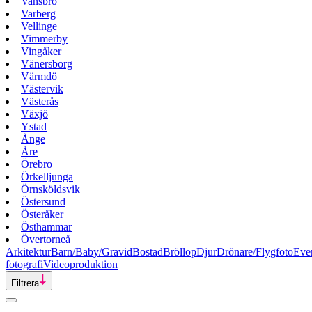
Vansbro
Varberg
Vellinge
Vimmerby
Vingåker
Vänersborg
Värmdö
Västervik
Västerås
Växjö
Ystad
Ånge
Åre
Örebro
Örkelljunga
Örnsköldsvik
Östersund
Österåker
Östhammar
Övertorneå
Arkitektur
Barn/Baby/Gravid
Bostad
Bröllop
Djur
Drönare/Flygfoto
Eve
fotografi
Videoproduktion
Filtrera