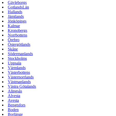
Gävleborgs
GotlandsLän
Hallands
Jämtlands
Jönköpings
Kalmar
Kronobergs
Norrbottens
Örebro
Östergötlands
Skåne
Södermanlands
Stockholms
Uppsala
Värmlands
Västerbottens
Västernorrlands
Västmanlands
Västra Götalands
Alingsås
Alvesta
Avesta
Bengtsfors
Boden
Borlänge