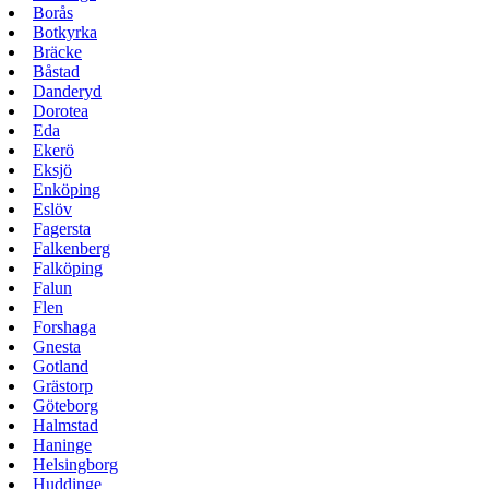
Borås
Botkyrka
Bräcke
Båstad
Danderyd
Dorotea
Eda
Ekerö
Eksjö
Enköping
Eslöv
Fagersta
Falkenberg
Falköping
Falun
Flen
Forshaga
Gnesta
Gotland
Grästorp
Göteborg
Halmstad
Haninge
Helsingborg
Huddinge