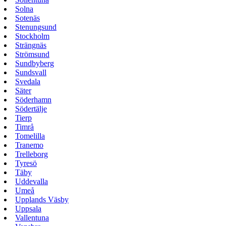
Solna
Sotenäs
Stenungsund
Stockholm
Strängnäs
Strömsund
Sundbyberg
Sundsvall
Svedala
Säter
Söderhamn
Södertälje
Tierp
Timrå
Tomelilla
Tranemo
Trelleborg
Tyresö
Täby
Uddevalla
Umeå
Upplands Väsby
Uppsala
Vallentuna