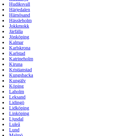
Hudiksvall
Härjedalen
Härnösand
Hässleholm
Jokkmokk
Järfälla
Jönköping
Kalmar
Karlskrona
Karlstad
Katrineholm
Kiruna
Kristianstad
Kungsbacka
Kungälv
Köping
Laholm
Leksand
Lidingö
Lidköping
Linköping
Ljusdal
Luleå
Lund
Malmö