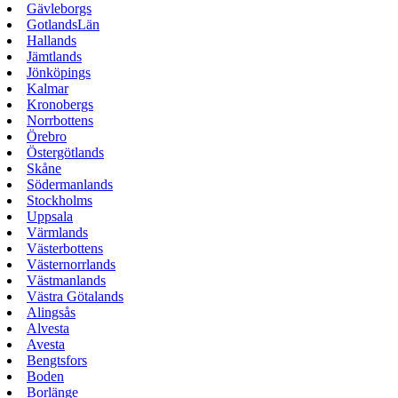
Gävleborgs
GotlandsLän
Hallands
Jämtlands
Jönköpings
Kalmar
Kronobergs
Norrbottens
Örebro
Östergötlands
Skåne
Södermanlands
Stockholms
Uppsala
Värmlands
Västerbottens
Västernorrlands
Västmanlands
Västra Götalands
Alingsås
Alvesta
Avesta
Bengtsfors
Boden
Borlänge