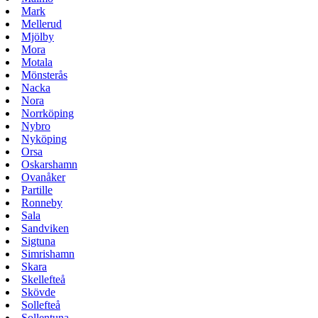
Mark
Mellerud
Mjölby
Mora
Motala
Mönsterås
Nacka
Nora
Norrköping
Nybro
Nyköping
Orsa
Oskarshamn
Ovanåker
Partille
Ronneby
Sala
Sandviken
Sigtuna
Simrishamn
Skara
Skellefteå
Skövde
Sollefteå
Sollentuna