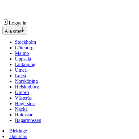
Logga in
Alla orter
Stockholm
Göteborg
Malmö
Uppsala
Linköping
Umeå
Luleå
Norrköping
Helsingborg
Örebro
Västerås
Hägersten
Nacka
Halmstad
Bagarmossen
Blekinge
Dalarnas