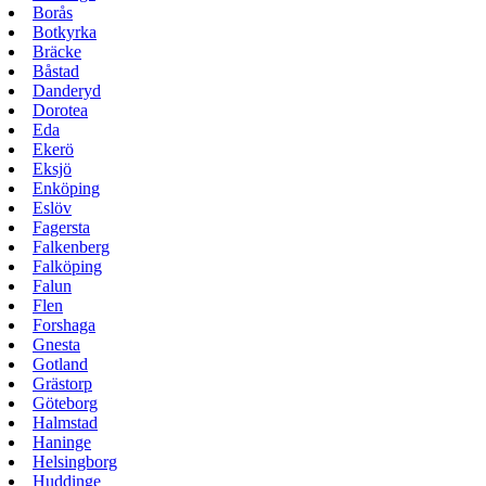
Borås
Botkyrka
Bräcke
Båstad
Danderyd
Dorotea
Eda
Ekerö
Eksjö
Enköping
Eslöv
Fagersta
Falkenberg
Falköping
Falun
Flen
Forshaga
Gnesta
Gotland
Grästorp
Göteborg
Halmstad
Haninge
Helsingborg
Huddinge