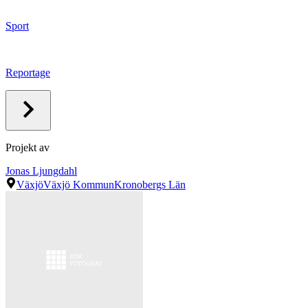
Sport
Reportage
Projekt av
Jonas Ljungdahl
Växjö
Växjö Kommun
Kronobergs Län