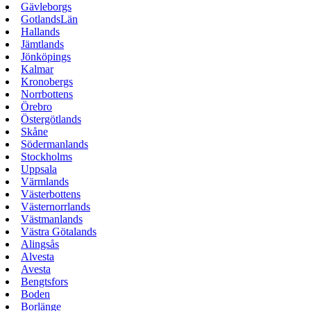
Gävleborgs
GotlandsLän
Hallands
Jämtlands
Jönköpings
Kalmar
Kronobergs
Norrbottens
Örebro
Östergötlands
Skåne
Södermanlands
Stockholms
Uppsala
Värmlands
Västerbottens
Västernorrlands
Västmanlands
Västra Götalands
Alingsås
Alvesta
Avesta
Bengtsfors
Boden
Borlänge