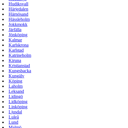
Hudiksvall
Härjedalen
Härnösand
Hässleholm
Jokkmokk
Järfälla
Jönköping
Kalmar
Karlskrona
Karlstad
Katrineholm
Kiruna
Kristianstad
Kungsbacka
Kungälv
Köping
Laholm
Leksand
Lidingö
Lidköping
Linköping
Ljusdal
Luleå
Lund
Malmö