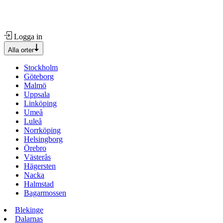
Logga in
Alla orter
Stockholm
Göteborg
Malmö
Uppsala
Linköping
Umeå
Luleå
Norrköping
Helsingborg
Örebro
Västerås
Hägersten
Nacka
Halmstad
Bagarmossen
Blekinge
Dalarnas