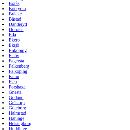
Borås
Botkyrka
Bräcke
Båstad
Danderyd
Dorotea
Eda
Ekerö
Eksjö
Enköping
Eslöv
Fagersta
Falkenberg
Falköping
Falun
Flen
Forshaga
Gnesta
Gotland
Grästorp
Göteborg
Halmstad
Haninge
Helsingborg
Huddinge