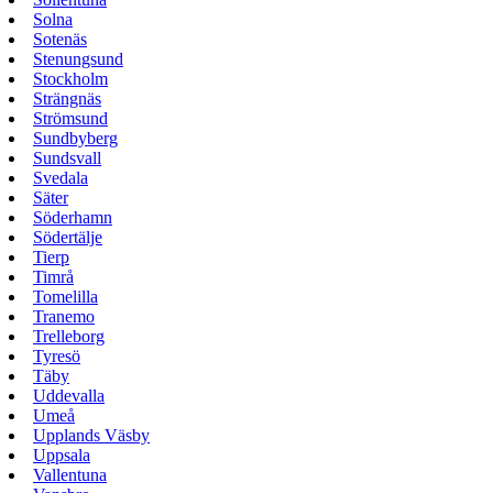
Solna
Sotenäs
Stenungsund
Stockholm
Strängnäs
Strömsund
Sundbyberg
Sundsvall
Svedala
Säter
Söderhamn
Södertälje
Tierp
Timrå
Tomelilla
Tranemo
Trelleborg
Tyresö
Täby
Uddevalla
Umeå
Upplands Väsby
Uppsala
Vallentuna