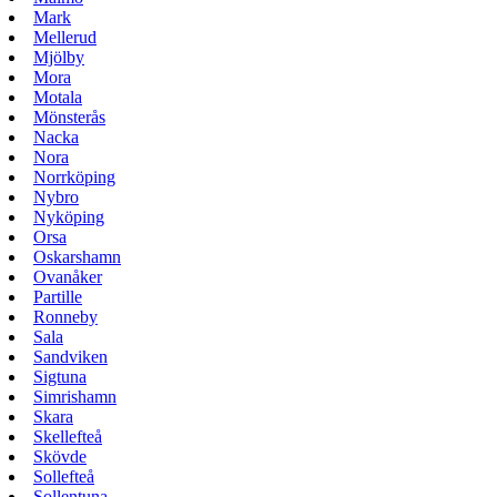
Mark
Mellerud
Mjölby
Mora
Motala
Mönsterås
Nacka
Nora
Norrköping
Nybro
Nyköping
Orsa
Oskarshamn
Ovanåker
Partille
Ronneby
Sala
Sandviken
Sigtuna
Simrishamn
Skara
Skellefteå
Skövde
Sollefteå
Sollentuna