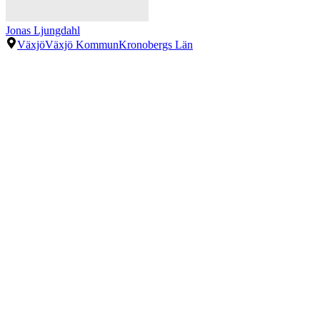
Jonas Ljungdahl
Växjö
Växjö Kommun
Kronobergs Län