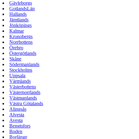
Gävleborgs
GotlandsLän
Hallands
Jämtlands
Jönköpings
Kalmar
Kronobergs
Norrbottens
Örebro
Östergötlands
Skåne
Södermanlands
Stockholms
Uppsala
Värmlands
Västerbottens
Västernorrlands
Västmanlands
Västra Götalands
Alingsås
Alvesta
Avesta
Bengtsfors
Boden
Borlänge