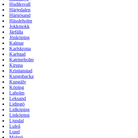
Hudiksvall
Härjedalen
Härnösand
Hässleholm
Jokkmokk
Järfälla
Jönköping
Kalmar
Karlskrona
Karlstad
Katrineholm
Kiruna
Kristianstad
Kungsbacka
Kungälv
Köping
Laholm
Leksand
Lidingö
Lidköping
Linköping
Ljusdal
Luleå
Lund
Malmö