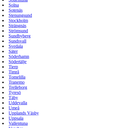
Solna
Sotenäs
Stenungsund
Stockholm
Strängnäs
Strömsund
Sundbyberg
Sundsvall
Svedala
Säter
Söderhamn
Södertälje
Tierp
Timrå
Tomelilla
Tranemo
Trelleborg
Tyresö
Täby
Uddevalla
Umeå
Upplands Väsby
Uppsala
Vallentuna