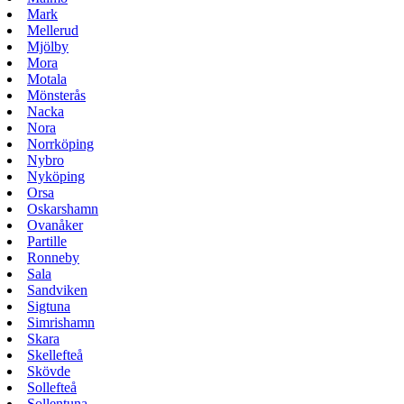
Mark
Mellerud
Mjölby
Mora
Motala
Mönsterås
Nacka
Nora
Norrköping
Nybro
Nyköping
Orsa
Oskarshamn
Ovanåker
Partille
Ronneby
Sala
Sandviken
Sigtuna
Simrishamn
Skara
Skellefteå
Skövde
Sollefteå
Sollentuna