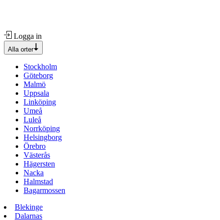
Logga in
Alla orter
Stockholm
Göteborg
Malmö
Uppsala
Linköping
Umeå
Luleå
Norrköping
Helsingborg
Örebro
Västerås
Hägersten
Nacka
Halmstad
Bagarmossen
Blekinge
Dalarnas