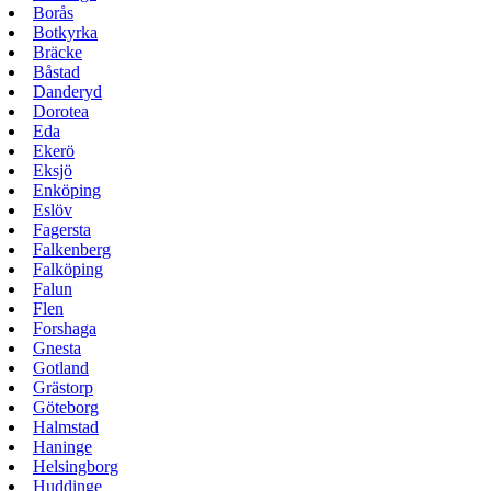
Borås
Botkyrka
Bräcke
Båstad
Danderyd
Dorotea
Eda
Ekerö
Eksjö
Enköping
Eslöv
Fagersta
Falkenberg
Falköping
Falun
Flen
Forshaga
Gnesta
Gotland
Grästorp
Göteborg
Halmstad
Haninge
Helsingborg
Huddinge