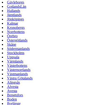
Gävleborgs
GotlandsLän
Hallands
Jämtlands
Jönköpings
Kalmar
Kronobergs
Norrbottens
Örebro
Östergötlands
Skåne
Södermanlands
Stockholms
Uppsala
Värmlands
Västerbottens
Västernorrlands
Västmanlands
Västra Götalands
Alingsås
Alvesta
Avesta
Bengtsfors
Boden
Borlänge