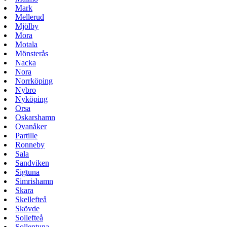
Mark
Mellerud
Mjölby
Mora
Motala
Mönsterås
Nacka
Nora
Norrköping
Nybro
Nyköping
Orsa
Oskarshamn
Ovanåker
Partille
Ronneby
Sala
Sandviken
Sigtuna
Simrishamn
Skara
Skellefteå
Skövde
Sollefteå
Sollentuna