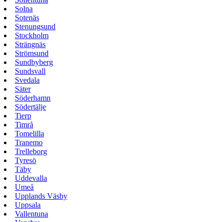
Solna
Sotenäs
Stenungsund
Stockholm
Strängnäs
Strömsund
Sundbyberg
Sundsvall
Svedala
Säter
Söderhamn
Södertälje
Tierp
Timrå
Tomelilla
Tranemo
Trelleborg
Tyresö
Täby
Uddevalla
Umeå
Upplands Väsby
Uppsala
Vallentuna