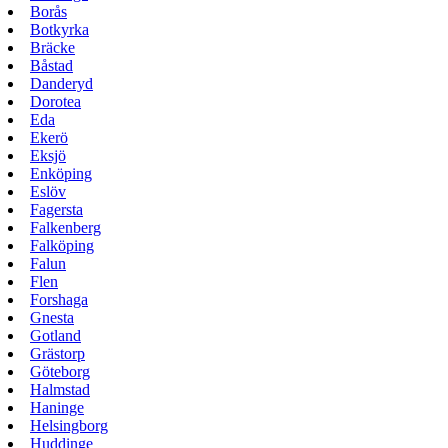
Borås
Botkyrka
Bräcke
Båstad
Danderyd
Dorotea
Eda
Ekerö
Eksjö
Enköping
Eslöv
Fagersta
Falkenberg
Falköping
Falun
Flen
Forshaga
Gnesta
Gotland
Grästorp
Göteborg
Halmstad
Haninge
Helsingborg
Huddinge