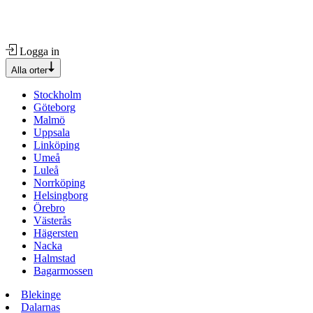
Logga in
Alla orter
Stockholm
Göteborg
Malmö
Uppsala
Linköping
Umeå
Luleå
Norrköping
Helsingborg
Örebro
Västerås
Hägersten
Nacka
Halmstad
Bagarmossen
Blekinge
Dalarnas