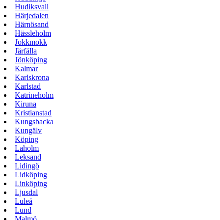
Hudiksvall
Härjedalen
Härnösand
Hässleholm
Jokkmokk
Järfälla
Jönköping
Kalmar
Karlskrona
Karlstad
Katrineholm
Kiruna
Kristianstad
Kungsbacka
Kungälv
Köping
Laholm
Leksand
Lidingö
Lidköping
Linköping
Ljusdal
Luleå
Lund
Malmö