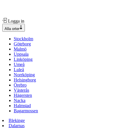
Logga in
Alla orter
Stockholm
Göteborg
Malmö
Uppsala
Linköping
Umeå
Luleå
Norrköping
Helsingborg
Örebro
Västerås
Hägersten
Nacka
Halmstad
Bagarmossen
Blekinge
Dalarnas