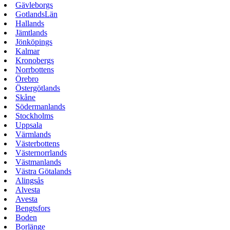
Gävleborgs
GotlandsLän
Hallands
Jämtlands
Jönköpings
Kalmar
Kronobergs
Norrbottens
Örebro
Östergötlands
Skåne
Södermanlands
Stockholms
Uppsala
Värmlands
Västerbottens
Västernorrlands
Västmanlands
Västra Götalands
Alingsås
Alvesta
Avesta
Bengtsfors
Boden
Borlänge