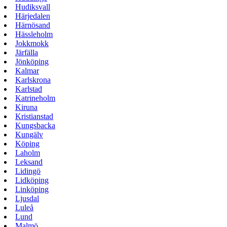
Hudiksvall
Härjedalen
Härnösand
Hässleholm
Jokkmokk
Järfälla
Jönköping
Kalmar
Karlskrona
Karlstad
Katrineholm
Kiruna
Kristianstad
Kungsbacka
Kungälv
Köping
Laholm
Leksand
Lidingö
Lidköping
Linköping
Ljusdal
Luleå
Lund
Malmö