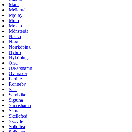
Mark
Mellerud
Mjölby
Mora
Motala
Mönsterås
Nacka
Nora
Norrköping
Nybro
Nyköping
Orsa
Oskarshamn
Ovanåker
Partille
Ronneby
Sala
Sandviken
Sigtuna
Simrishamn
Skara
Skellefteå
Skövde
Sollefteå
Sollentuna