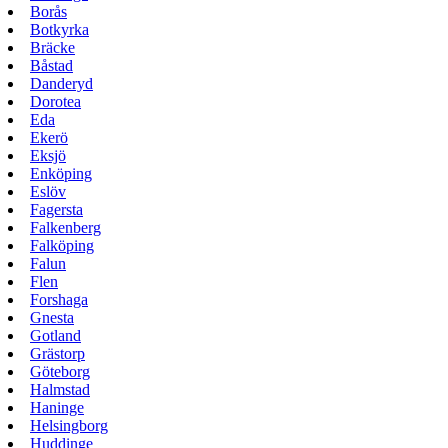
Borås
Botkyrka
Bräcke
Båstad
Danderyd
Dorotea
Eda
Ekerö
Eksjö
Enköping
Eslöv
Fagersta
Falkenberg
Falköping
Falun
Flen
Forshaga
Gnesta
Gotland
Grästorp
Göteborg
Halmstad
Haninge
Helsingborg
Huddinge